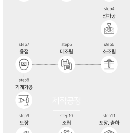
step4
선가공
step7
step6
step5
용접
대조립
소조립
step8
기계가공
제작공정
step9
step10
step11
도장
조립
포장, 출하