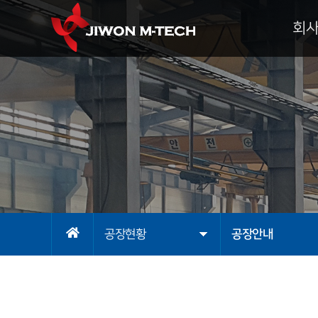
회
대표이
기
회
조
사
오시
공장현황
공장안내