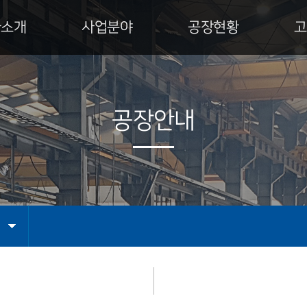
사소개
사업분야
공장현황
고
사 인사말
특수건설장비
공장안내
업이념
발전설비
설비현황
사연혁
운반하역설비
제작공정
공장안내
직도
산업설비
인증서
업영역
엔지니어링
CI
는 길