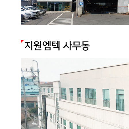
지원엠텍 사무동