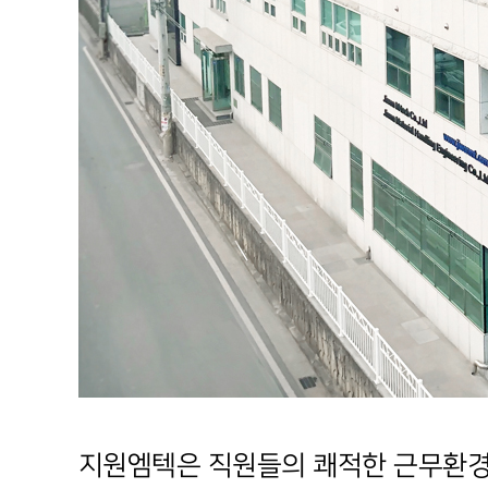
지원엠텍은 직원들의 쾌적한 근무환